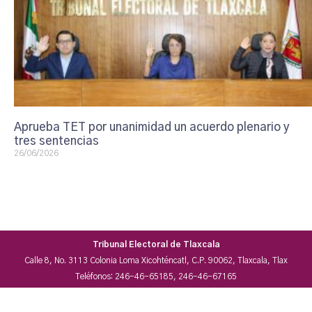
Aprueba TET por unanimidad un acuerdo plenario y
tres sentencias
26/06/2026
Tribunal Electoral de Tlaxcala
Calle 8, No. 3113 Colonia Loma Xicohténcatl, C.P. 90062, Tlaxcala, Tlax
Teléfonos: 246-46-65185, 246-46-67165