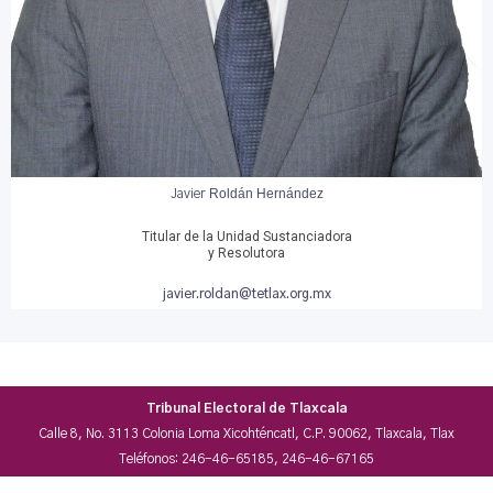
Roldán Hernández
Javier
Titular de la Unidad Sustanciadora
y Resolutora
javier.roldan@tetlax.org.mx
Tribunal Electoral de Tlaxcala
Calle 8, No. 3113 Colonia Loma Xicohténcatl, C.P. 90062, Tlaxcala, Tlax
Teléfonos: 246-46-65185, 246-46-67165