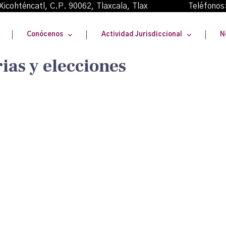
oma Xicohténcatl, C.P. 90062, Tlaxcala, Tlax Teléfonos
Conócenos
Actividad Jurisdiccional
N
ias y elecciones