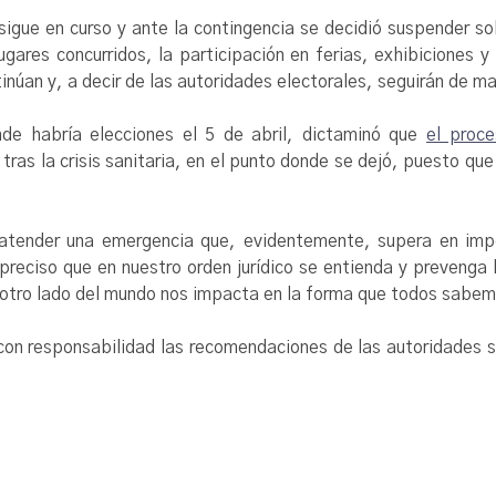
igue en curso y ante la contingencia se decidió suspender sol
ugares concurridos, la participación en ferias, exhibiciones 
tinúan y, a decir de las autoridades electorales, seguirán de m
nde habría elecciones el 5 de abril, dictaminó que
el proce
ras la crisis sanitaria, en el punto donde se dejó, puesto q
tender una emergencia que, evidentemente, supera en import
ciso que en nuestro orden jurídico se entienda y prevenga la
 otro lado del mundo nos impacta en la forma que todos sabe
on responsabilidad las recomendaciones de las autoridades 