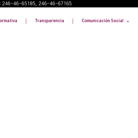
: 246-46-65185, 246-46-67165
ormativa
Transparencia
Comunicación Social