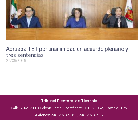
Aprueba TET por unanimidad un acuerdo plenario y
tres sentencias
26/06/2026
Tribunal Electoral de Tlaxcala
Calle 8, No. 3113 Colonia Loma Xicohténcatl, C.P. 90062, Tlaxcala, Tlax
Teléfonos: 246-46-65185, 246-46-67165