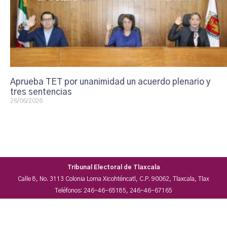
Aprueba TET por unanimidad un acuerdo plenario y
tres sentencias
26/06/2026
Tribunal Electoral de Tlaxcala
Calle 8, No. 3113 Colonia Loma Xicohténcatl, C.P. 90062, Tlaxcala, Tlax
Teléfonos: 246-46-65185, 246-46-67165