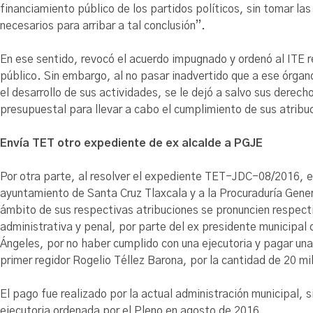
financiamiento público de los partidos políticos, sin tomar la
necesarios para arribar a tal conclusión”.
En ese sentido, revocó el acuerdo impugnado y ordenó al ITE re
público. Sin embargo, al no pasar inadvertido que a ese órgan
el desarrollo de sus actividades, se le dejó a salvo sus derech
presupuestal para llevar a cabo el cumplimiento de sus atribu
Envía TET otro expediente de ex alcalde a PGJE
Por otra parte, al resolver el expediente TET-JDC-08/2016, el
ayuntamiento de Santa Cruz Tlaxcala y a la Procuraduría Gener
ámbito de sus respectivas atribuciones se pronuncien respect
administrativa y penal, por parte del ex presidente municipa
Ángeles, por no haber cumplido con una ejecutoria y pagar una
primer regidor Rogelio Téllez Barona, por la cantidad de 20 mi
El pago fue realizado por la actual administración municipal, s
ejecutoria ordenada por el Pleno en agosto de 2016.