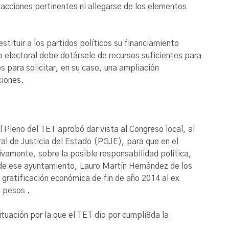
s acciones pertinentes ni allegarse de los elementos
stituir a los partidos políticos su financiamiento
o electoral debe dotársele de recursos suficientes para
os para solicitar, en su caso, una ampliación
ciones.
 Pleno del TET aprobó dar vista al Congreso local, al
al de Justicia del Estado (PGJE), para que en el
ivamente, sobre la posible responsabilidad política,
l de ese ayuntamiento, Lauro Martín Hernández de los
 gratificación económica de fin de año 2014 al ex
l pesos .
ituación por la que el TET dio por cumpli8da la