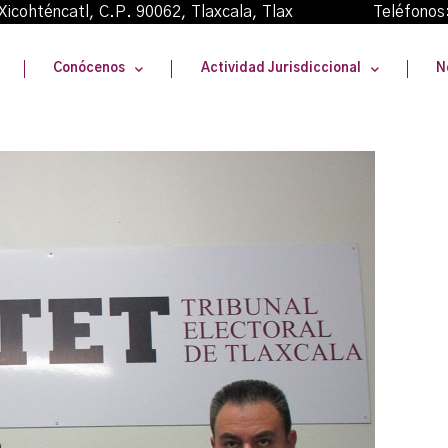
oma Xicohténcatl, C.P. 90062, Tlaxcala, Tlax Teléfonos
Conócenos
Actividad Jurisdiccional
N