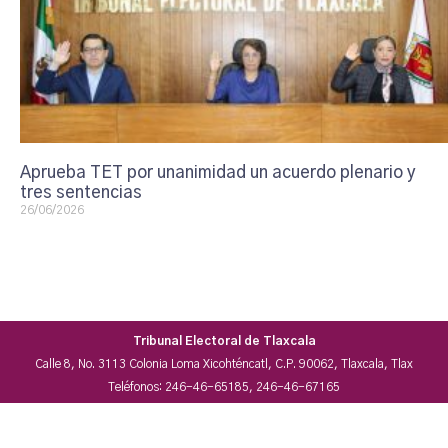
Aprueba TET por unanimidad un acuerdo plenario y
tres sentencias
26/06/2026
Tribunal Electoral de Tlaxcala
Calle 8, No. 3113 Colonia Loma Xicohténcatl, C.P. 90062, Tlaxcala, Tlax
Teléfonos: 246-46-65185, 246-46-67165