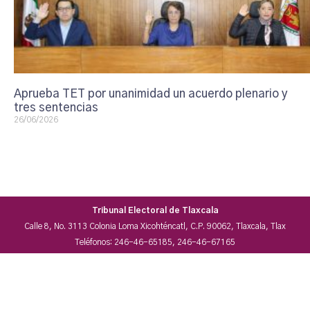
Aprueba TET por unanimidad un acuerdo plenario y
tres sentencias
26/06/2026
Tribunal Electoral de Tlaxcala
Calle 8, No. 3113 Colonia Loma Xicohténcatl, C.P. 90062, Tlaxcala, Tlax
Teléfonos: 246-46-65185, 246-46-67165