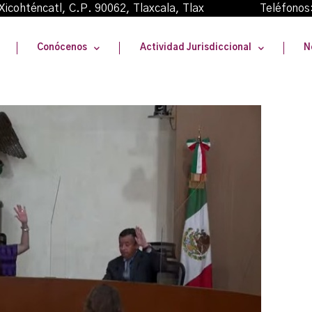
oma Xicohténcatl, C.P. 90062, Tlaxcala, Tlax Teléfonos
Conócenos
Actividad Jurisdiccional
N