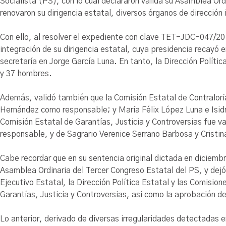
Socialista (PS), con lo cual declararon válida su Asamblea Ord
renovaron su dirigencia estatal, diversos órganos de dirección
Con ello, al resolver el expediente con clave TET-JDC-047/201
integración de su dirigencia estatal, cuya presidencia recayó 
secretaría en Jorge García Luna. En tanto, la Dirección Políti
y 37 hombres.
Además, validó también que la Comisión Estatal de Contralorí
Hernández como responsable; y María Félix López Luna e Isidr
Comisión Estatal de Garantías, Justicia y Controversias fue
responsable, y de Sagrario Verenice Serrano Barbosa y Crist
Cabe recordar que en su sentencia original dictada en diciembr
Asamblea Ordinaria del Tercer Congreso Estatal del PS, y dejó 
Ejecutivo Estatal, la Dirección Política Estatal y las Comisione
Garantías, Justicia y Controversias, así como la aprobación de
Lo anterior, derivado de diversas irregularidades detectadas en