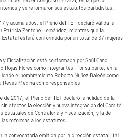
inaria del Tercer Congreso Estatal, en la que se
 internos y se reformaron sus estatutos partidistas.
7 y acumulados, el Pleno del TET declaró válida la
en Patricia Zenteno Hernández, mientras que la
ca Estatal estará conformada por un total de 37 mujeres
a y Fiscalización esté conformada por Saúl Cano
o Rojas Flores como integrantes. Por su parte, en la
 validado el nombramiento Roberto Nuñez Baleón como
ina Reyes Medina como responsables.
e de 2017, el Pleno del TET declaró la nulidad de la
sin efectos la elección y nueva integración del Comité
s Estatales de Contraloría y Fiscalización, y la de
 las reformas a los estatutos.
 la convocatoria emitida por la dirección estatal, tal