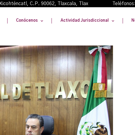
oma Xicohténcatl, C.P. 90062, Tlaxcala, Tlax Teléfonos
Conócenos
Actividad Jurisdiccional
N