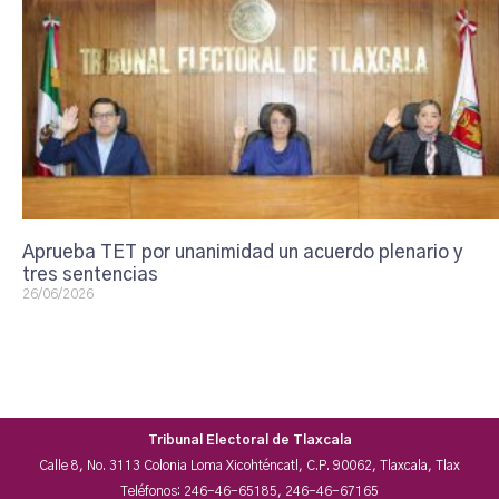
Aprueba TET por unanimidad un acuerdo plenario y
tres sentencias
26/06/2026
Tribunal Electoral de Tlaxcala
Calle 8, No. 3113 Colonia Loma Xicohténcatl, C.P. 90062, Tlaxcala, Tlax
Teléfonos: 246-46-65185, 246-46-67165