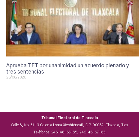
Aprueba TET por unanimidad un acuerdo plenario y
tres sentencias
26/06/2026
Tribunal Electoral de Tlaxcala
Calle 8, No. 3113 Colonia Loma Xicohténcatl, C.P. 90062, Tlaxcala, Tlax
Teléfonos: 246-46-65185, 246-46-67165