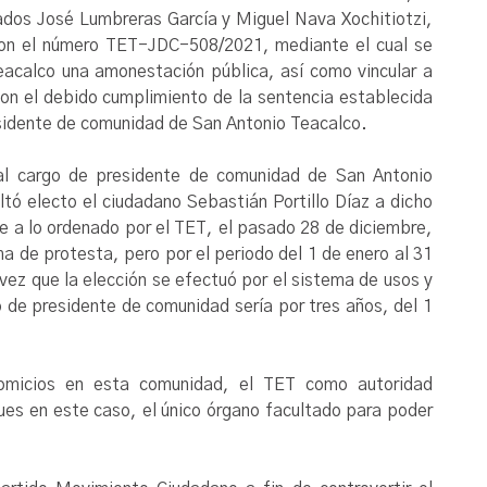
ados José Lumbreras García y Miguel Nava Xochitiotzi,
 con el número TET-JDC-508/2021, mediante el cual se
eacalco una amonestación pública, así como vincular a
con el debido cumplimiento de la sentencia establecida
presidente de comunidad de San Antonio Teacalco.
 al cargo de presidente de comunidad de San Antonio
ltó electo el ciudadano Sebastián Portillo Díaz a dicho
se a lo ordenado por el TET, el pasado 28 de diciembre,
ma de protesta, pero por el periodo del 1 de enero al 31
vez que la elección se efectuó por el sistema de usos y
 de presidente de comunidad sería por tres años, del 1
omicios en esta comunidad, el TET como autoridad
 pues en este caso, el único órgano facultado para poder