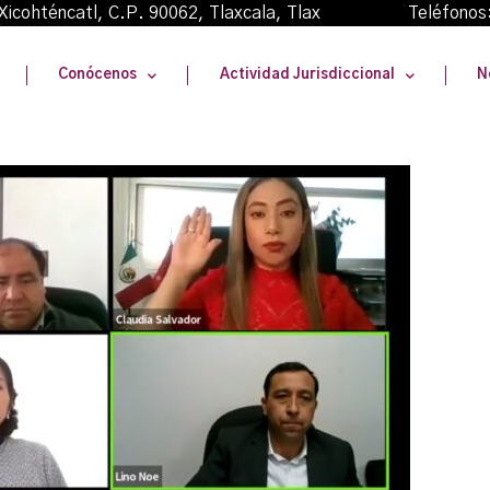
oma Xicohténcatl, C.P. 90062, Tlaxcala, Tlax Teléfonos
Conócenos
Actividad Jurisdiccional
N