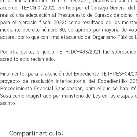
En el Juicio Electoral TET-JE-04/2021, promovido por el p
acuerdo ITE-CG 01/2022 emitido por el Consejo General del I
realizó una adecuación al Presupuesto de Egresos de dicho
para el ejercicio fiscal 2022; como resultado de los mont
mediante decreto número 80, se aprobó por mayoría de voto
actora, por lo que confirmó el acuerdo del Organismo Público L
Por otra parte, el juicio TET-JDC-493/2021 fue sobreseído 
acreditó acto reclamado.
Finalmente, para la atención del Expediente TET-PES-04/20
proyecto de resolución interlocutoria del Expedientillo 
Procedimiento Especial Sancionador, para el que se habilit
Sosa como magistrado por ministerio de Ley en las etapas q
asunto.
Compartir artículo: