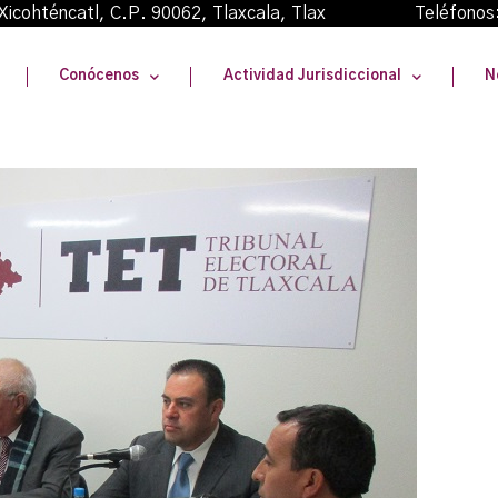
oma Xicohténcatl, C.P. 90062, Tlaxcala, Tlax Teléfonos
Conócenos
Actividad Jurisdiccional
N