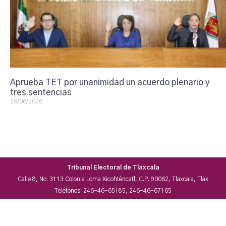
Aprueba TET por unanimidad un acuerdo plenario y
tres sentencias
26/06/2026
Tribunal Electoral de Tlaxcala
Calle 8, No. 3113 Colonia Loma Xicohténcatl, C.P. 90062, Tlaxcala, Tlax
Teléfonos: 246-46-65185, 246-46-67165