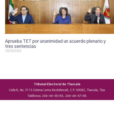
Aprueba TET por unanimidad un acuerdo plenario y
tres sentencias
26/06/2026
Tribunal Electoral de Tlaxcala
Calle 8, No. 3113 Colonia Loma Xicohténcatl, C.P. 90062, Tlaxcala, Tlax
Teléfonos: 246-46-65185, 246-46-67165