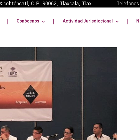
oma Xicohténcatl, C.P. 90062, Tlaxcala, Tlax Teléfonos
Conócenos
Actividad Jurisdiccional
N