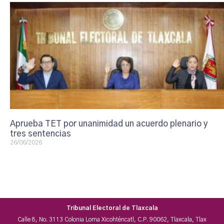
Aprueba TET por unanimidad un acuerdo plenario y
tres sentencias
26/06/2026
Tribunal Electoral de Tlaxcala
Calle 8, No. 3113 Colonia Loma Xicohténcatl, C.P. 90062, Tlaxcala, Tlax