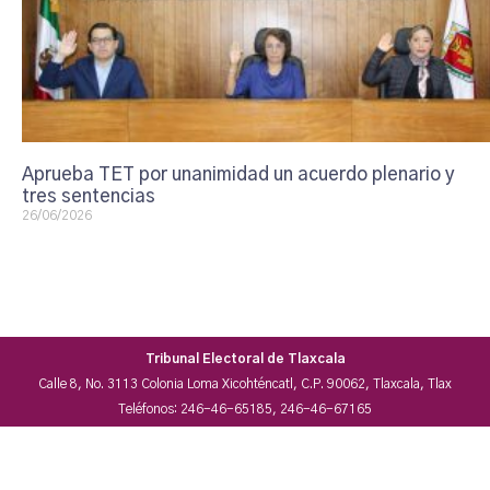
Aprueba TET por unanimidad un acuerdo plenario y
tres sentencias
26/06/2026
Tribunal Electoral de Tlaxcala
Calle 8, No. 3113 Colonia Loma Xicohténcatl, C.P. 90062, Tlaxcala, Tlax
Teléfonos: 246-46-65185, 246-46-67165