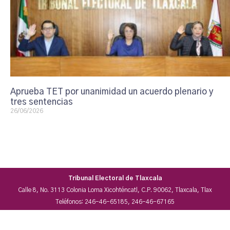
Aprueba TET por unanimidad un acuerdo plenario y
tres sentencias
26/06/2026
Tribunal Electoral de Tlaxcala
Calle 8, No. 3113 Colonia Loma Xicohténcatl, C.P. 90062, Tlaxcala, Tlax
Teléfonos: 246-46-65185, 246-46-67165