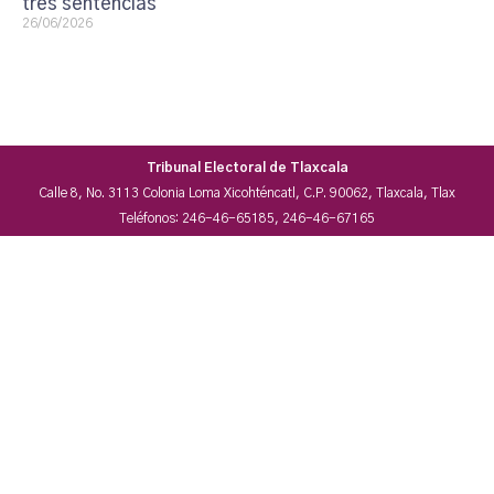
tres sentencias
26/06/2026
Tribunal Electoral de Tlaxcala
Calle 8, No. 3113 Colonia Loma Xicohténcatl, C.P. 90062, Tlaxcala, Tlax
Teléfonos: 246-46-65185, 246-46-67165