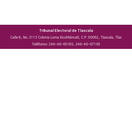
Tribunal Electoral de Tlaxcala
Calle 8, No. 3113 Colonia Loma Xicohténcatl, C.P. 90062, Tlaxcala, Tlax
Teléfonos: 246-46-65185, 246-46-67165