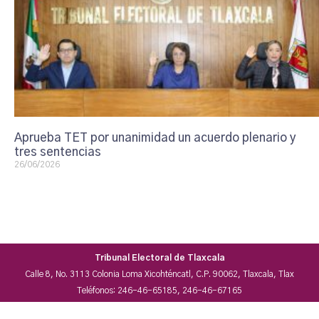
Aprueba TET por unanimidad un acuerdo plenario y
tres sentencias
26/06/2026
Tribunal Electoral de Tlaxcala
Calle 8, No. 3113 Colonia Loma Xicohténcatl, C.P. 90062, Tlaxcala, Tlax
Teléfonos: 246-46-65185, 246-46-67165