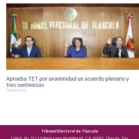
Aprueba TET por unanimidad un acuerdo plenario y
tres sentencias
26/06/2026
Tribunal Electoral de Tlaxcala
Calle 8, No. 3113 Colonia Loma Xicohténcatl, C.P. 90062, Tlaxcala, Tlax