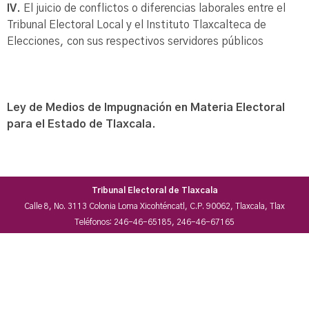
IV.
El juicio de conflictos o diferencias laborales entre el
Tribunal Electoral Local y el Instituto Tlaxcalteca de
Elecciones, con sus respectivos servidores públicos
Ley de Medios de Impugnación en Materia Electoral
para el Estado de Tlaxcala.
Tribunal Electoral de Tlaxcala
Calle 8, No. 3113 Colonia Loma Xicohténcatl, C.P. 90062, Tlaxcala, Tlax
Teléfonos: 246-46-65185, 246-46-67165