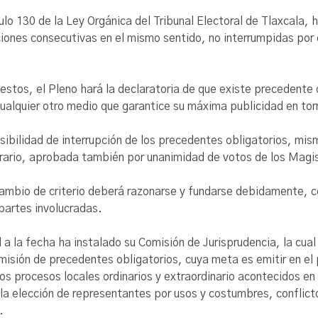
ículo 130 de la Ley Orgánica del Tribunal Electoral de Tlaxcala
uciones consecutivas en el mismo sentido, no interrumpidas por
tos, el Pleno hará la declaratoria de que existe precedente o
cualquier otro medio que garantice su máxima publicidad en torno
sibilidad de interrupción de los precedentes obligatorios, mi
rario, aprobada también por unanimidad de votos de los Magist
 cambio de criterio deberá razonarse y fundarse debidamente, 
partes involucradas.
al a la fecha ha instalado su Comisión de Jurisprudencia, la cu
emisión de precedentes obligatorios, cuya meta es emitir en el p
os procesos locales ordinarios y extraordinario acontecidos en l
 la elección de representantes por usos y costumbres, conflict
.