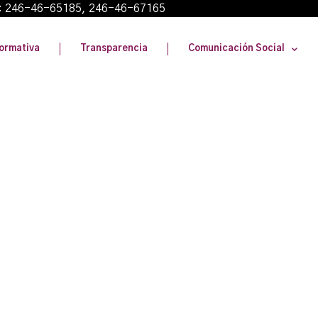
: 246-46-65185, 246-46-67165
ormativa
Transparencia
Comunicación Social