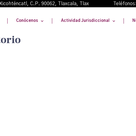
oma Xicohténcatl, C.P. 90062, Tlaxcala, Tlax Teléfonos
Conócenos
Actividad Jurisdiccional
N
torio