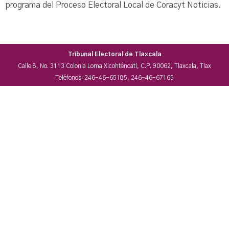
programa del Proceso Electoral Local de Coracyt Noticias.
Tribunal Electoral de Tlaxcala
Calle 8, No. 3113 Colonia Loma Xicohténcatl, C.P. 90062, Tlaxcala, Tlax
Teléfonos: 246-46-65185, 246-46-67165