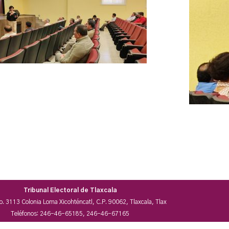
Tribunal Electoral de Tlaxcala
No. 3113 Colonia Loma Xicohténcatl, C.P. 90062, Tlaxcala, Tlax
Teléfonos: 246-46-65185, 246-46-67165