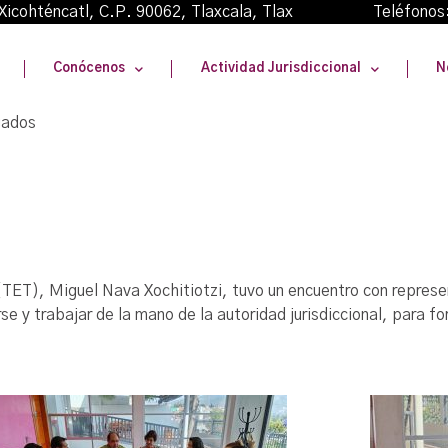
oma Xicohténcatl, C.P. 90062, Tlaxcala, Tlax Teléfonos
Conócenos
Actividad Jurisdiccional
N
gados
 (TET), Miguel Nava Xochitiotzi, tuvo un encuentro con repres
 y trabajar de la mano de la autoridad jurisdiccional, para fo