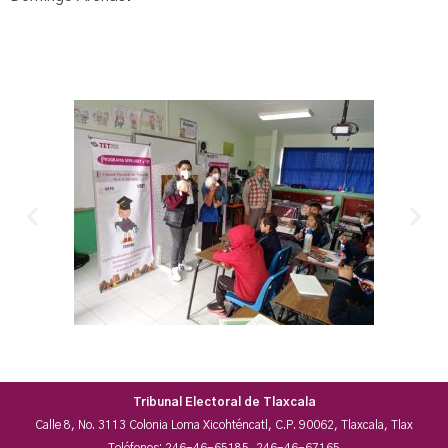
Tribunal Electoral de Tlaxcala
Calle 8, No. 3113 Colonia Loma Xicohténcatl, C.P. 90062, Tlaxcala, Tlax