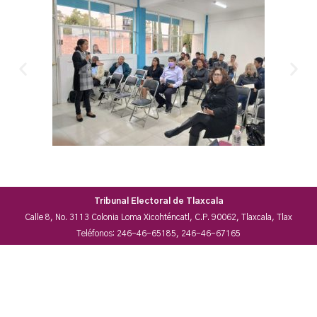
Tribunal Electoral de Tlaxcala
Calle 8, No. 3113 Colonia Loma Xicohténcatl, C.P. 90062, Tlaxcala, Tlax
Teléfonos: 246-46-65185, 246-46-67165