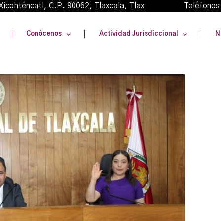
oma Xicohténcatl, C.P. 90062, Tlaxcala, Tlax Teléfonos
Conócenos
Actividad Jurisdiccional
N