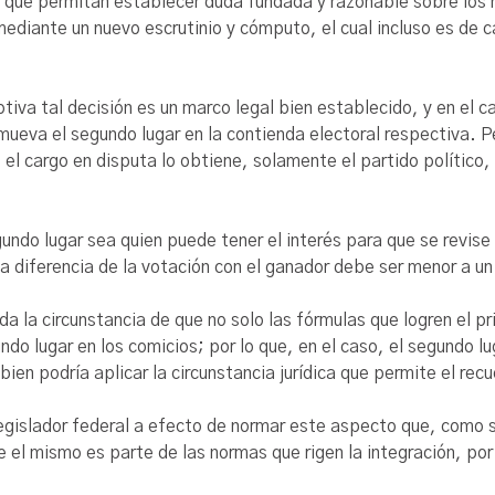
s que permitan establecer duda fundada y razonable sobre los re
 mediante un nuevo escrutinio y cómputo, el cual incluso es de c
otiva tal decisión es un marco legal bien establecido, y en el
omueva el segundo lugar en la contienda electoral respectiva.
, el cargo en disputa lo obtiene, solamente el partido político,
gundo lugar sea quien puede tener el interés para que se revise
 la diferencia de la votación con el ganador debe ser menor a u
da la circunstancia de que no solo las fórmulas que logren el p
do lugar en los comicios; por lo que, en el caso, el segundo lug
ien podría aplicar la circunstancia jurídica que permite el rec
legislador federal a efecto de normar este aspecto que, como s
e el mismo es parte de las normas que rigen la integración, por