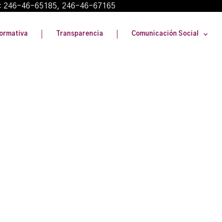
: 246-46-65185, 246-46-67165
ormativa
Transparencia
Comunicación Social