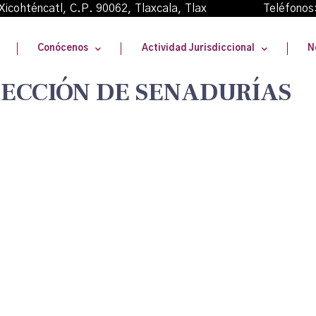
oma Xicohténcatl, C.P. 90062, Tlaxcala, Tlax Teléfonos
Conócenos
Actividad Jurisdiccional
N
LECCIÓN DE SENADURÍAS