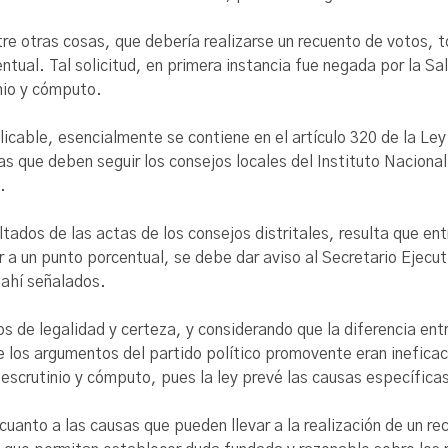
tre otras cosas, que debería realizarse un recuento de votos, t
ntual. Tal solicitud, en primera instancia fue negada por la Sa
inio y cómputo.
licable, esencialmente se contiene en el artículo 320 de la Le
s que deben seguir los consejos locales del Instituto Nacional
.
ltados de las actas de los consejos distritales, resulta que ent
 a un punto porcentual, se debe dar aviso al Secretario Ejecut
s ahí señalados.
ios de legalidad y certeza, y considerando que la diferencia en
 los argumentos del partido político promovente eran ineficac
escrutinio y cómputo, pues la ley prevé las causas específicas
cuanto a las causas que pueden llevar a la realización de un re