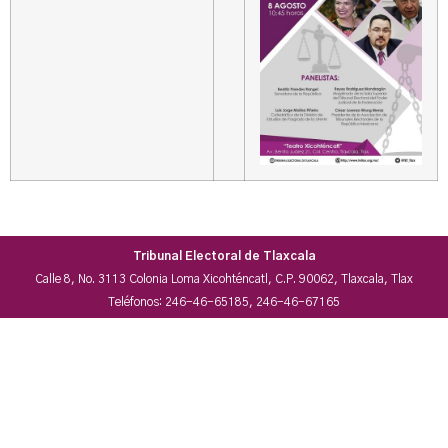
Tribunal Electoral de Tlaxcala
Calle 8, No. 3113 Colonia Loma Xicohténcatl, C.P. 90062, Tlaxcala, Tlax
Teléfonos: 246-46-65185, 246-46-67165