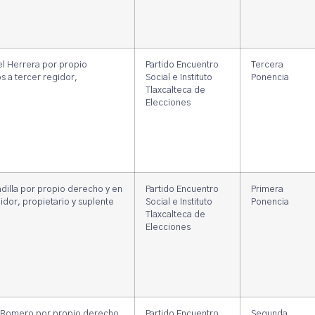
el Herrera por propio
Partido Encuentro
Tercera
s a tercer regidor,
Social e Instituto
Ponencia
Tlaxcalteca de
Elecciones
adilla por propio derecho y en
Partido Encuentro
Primera
idor, propietario y suplente
Social e Instituto
Ponencia
Tlaxcalteca de
Elecciones
o Romero por propio derecho
Partido Encuentro
Segunda