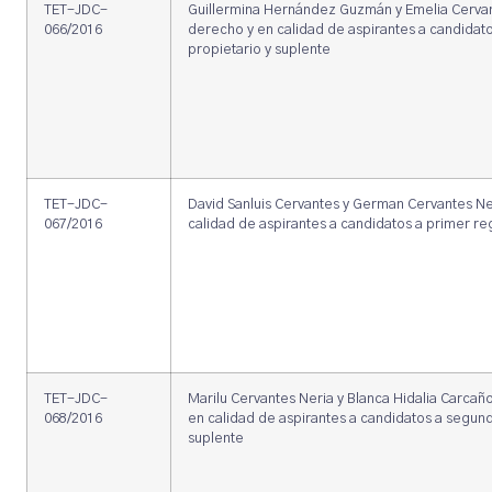
TET-JDC-
Guillermina Hernández Guzmán y Emelia Cervan
066/2016
derecho y en calidad de aspirantes a candidato
propietario y suplente
TET-JDC-
David Sanluis Cervantes y German Cervantes Ne
067/2016
calidad de aspirantes a candidatos a primer reg
TET-JDC-
Marilu Cervantes Neria y Blanca Hidalia Carca
068/2016
en calidad de aspirantes a candidatos a segund
suplente