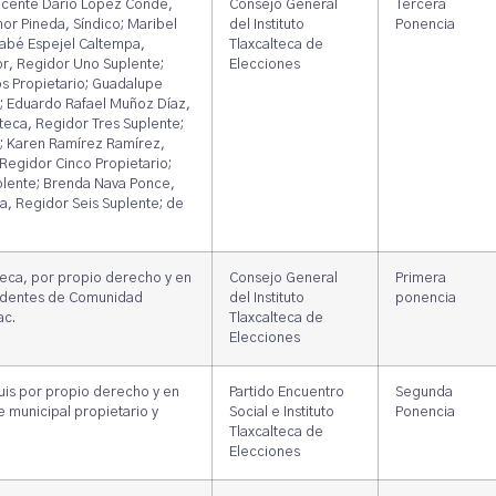
Vicente Dario López Conde,
Consejo General
Tercera
nor Pineda, Síndico; Maribel
del Instituto
Ponencia
nabé Espejel Caltempa,
Tlaxcalteca de
or, Regidor Uno Suplente;
Elecciones
s Propietario; Guadalupe
; Eduardo Rafael Muñoz Díaz,
eca, Regidor Tres Suplente;
o; Karen Ramírez Ramírez,
Regidor Cinco Propietario;
uplente; Brenda Nava Ponce,
a, Regidor Seis Suplente; de
teca, por propio derecho y en
Consejo General
Primera
sidentes de Comunidad
del Instituto
ponencia
ac.
Tlaxcalteca de
Elecciones
uis por propio derecho y en
Partido Encuentro
Segunda
e municipal propietario y
Social e Instituto
Ponencia
Tlaxcalteca de
Elecciones