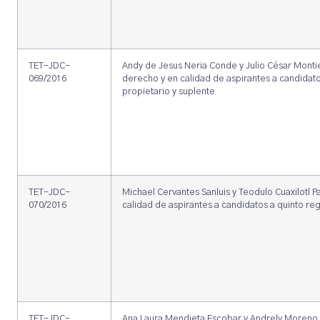
TET-JDC-
Andy de Jesus Neria Conde y Julio César Monti
069/2016
derecho y en calidad de aspirantes a candidato
propietario y suplente
TET-JDC-
Michael Cervantes Sanluis y Teodulo Cuaxilotl P
070/2016
calidad de aspirantes a candidatos a quinto reg
TET-JDC-
Ana Laura Mendieta Escobar y Andrely Moren