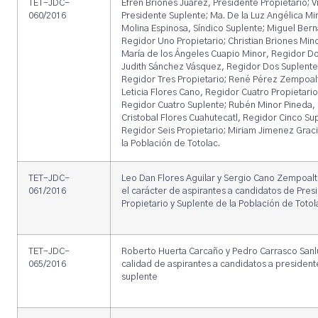
TET-JDC-
Efrén Briones Juárez, Presidente Propietario; 
060/2016
Presidente Suplente; Ma. De la Luz Angélica Mi
Molina Espinosa, Síndico Suplente; Miguel Ber
Regidor Uno Propietario; Christian Briones Min
María de los Ángeles Cuapio Minor, Regidor Do
Judith Sánchez Vásquez, Regidor Dos Suplente
Regidor Tres Propietario; René Pérez Zempoalt
Leticia Flores Cano, Regidor Cuatro Propietari
Regidor Cuatro Suplente; Rubén Minor Pineda, 
Cristobal Flores Cuahutecatl, Regidor Cinco S
Regidor Seis Propietario; Miriam Jimenez Graci
la Población de Totolac.
TET-JDC-
Leo Dan Flores Aguilar y Sergio Cano Zempoal
061/2016
el carácter de aspirantes a candidatos de Pre
Propietario y Suplente de la Población de Totol
TET-JDC-
Roberto Huerta Carcaño y Pedro Carrasco Sanl
065/2016
calidad de aspirantes a candidatos a president
suplente