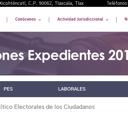
oma Xicohténcatl, C.P. 90062, Tlaxcala, Tlax Teléfonos
Conócenos
Actividad Jurisdiccional
N
PES
LABORALES
lítico Electorales de los Ciudadanos