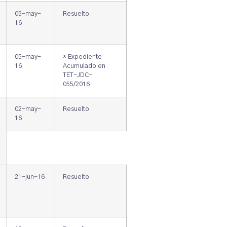
05-may-
Resuelto
16
05-may-
* Expediente
16
Acumulado en
TET-JDC-
055/2016
02-may-
Resuelto
16
21-jun-16
Resuelto