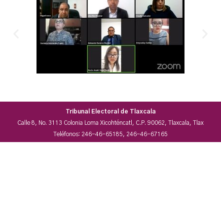
Tribunal Electoral de Tlaxcala
Calle 8, No. 3113 Colonia Loma Xicohténcatl, C.P. 90062, Tlaxcala, Tlax
Teléfonos: 246-46-65185, 246-46-67165