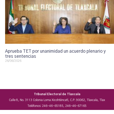
Aprueba TET por unanimidad un acuerdo plenario y
tres sentencias
26/06/2026
Tribunal Electoral de Tlaxcala
Calle 8, No. 3113 Colonia Loma Xicohténcatl, C.P. 90062, Tlaxcala, Tlax
Teléfonos: 246-46-65185, 246-46-67165