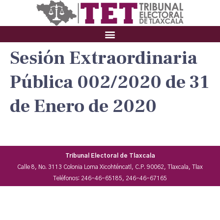
Sesión Extraordinaria
Pública 002/2020 de 31
de Enero de 2020
Tribunal Electoral de Tlaxcala
Calle 8, No. 3113 Colonia Loma Xicohténcatl, C.P. 90062, Tlaxcala, Tlax
Teléfonos: 246-46-65185, 246-46-67165