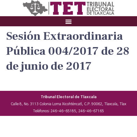
Sesión Extraordinaria
Pública 004/2017 de 28
de junio de 2017
Tribunal Electoral de Tlaxcala
Calle 8, No. 3113 Colonia Loma Xicohténcatl, C.P. 90062, Tlaxcala, Tlax
Teléfonos: 246-46-65185, 246-46-67165