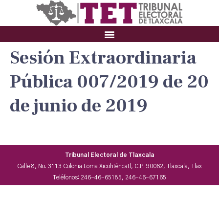
Sesión Extraordinaria
Pública 007/2019 de 20
de junio de 2019
Tribunal Electoral de Tlaxcala
Calle 8, No. 3113 Colonia Loma Xicohténcatl, C.P. 90062, Tlaxcala, Tlax
Teléfonos: 246-46-65185, 246-46-67165