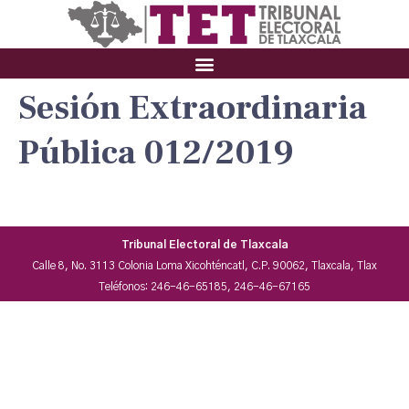
Sesión Extraordinaria
Pública 012/2019
Tribunal Electoral de Tlaxcala
Calle 8, No. 3113 Colonia Loma Xicohténcatl, C.P. 90062, Tlaxcala, Tlax
Teléfonos: 246-46-65185, 246-46-67165