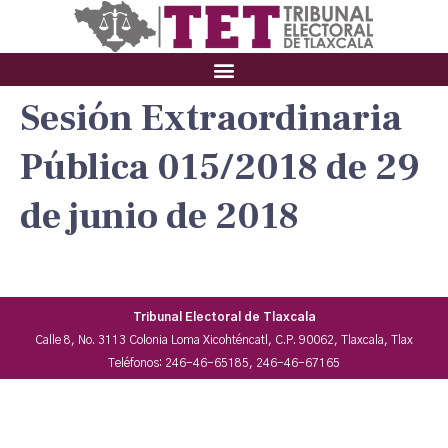
Sesión Extraordinaria
Pública 015/2018 de 29
de junio de 2018
Tribunal Electoral de Tlaxcala
Calle 8, No. 3113 Colonia Loma Xicohténcatl, C.P. 90062, Tlaxcala, Tlax
Teléfonos: 246-46-65185, 246-46-67165