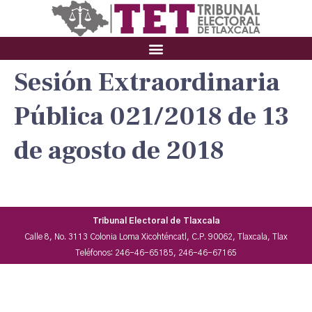
Sesión Extraordinaria
Pública 021/2018 de 13
de agosto de 2018
Tribunal Electoral de Tlaxcala
Calle 8, No. 3113 Colonia Loma Xicohténcatl, C.P. 90062, Tlaxcala, Tlax
Teléfonos: 246-46-65185, 246-46-67165