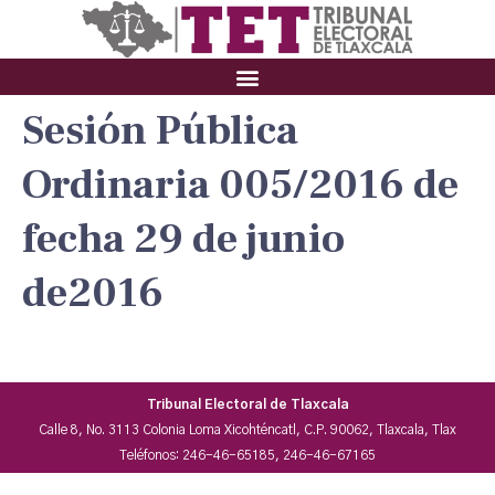
Sesión Pública
Ordinaria 005/2016 de
fecha 29 de junio
de2016
Tribunal Electoral de Tlaxcala
Calle 8, No. 3113 Colonia Loma Xicohténcatl, C.P. 90062, Tlaxcala, Tlax
Teléfonos: 246-46-65185, 246-46-67165