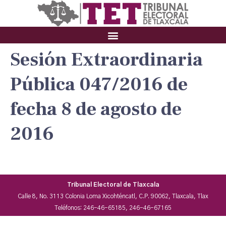
Sesión Extraordinaria
Pública 047/2016 de
fecha 8 de agosto de
2016
Tribunal Electoral de Tlaxcala
Calle 8, No. 3113 Colonia Loma Xicohténcatl, C.P. 90062, Tlaxcala, Tlax
Teléfonos: 246-46-65185, 246-46-67165