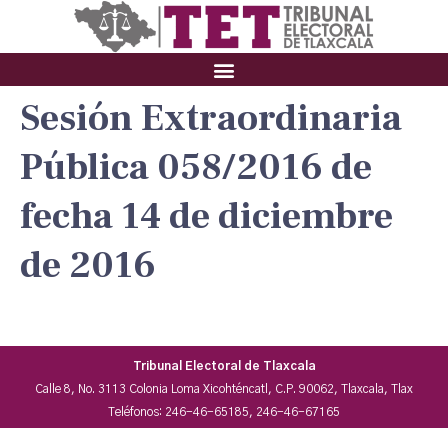
Sesión Extraordinaria
Pública 058/2016 de
fecha 14 de diciembre
de 2016
Tribunal Electoral de Tlaxcala
Calle 8, No. 3113 Colonia Loma Xicohténcatl, C.P. 90062, Tlaxcala, Tlax
Teléfonos: 246-46-65185, 246-46-67165