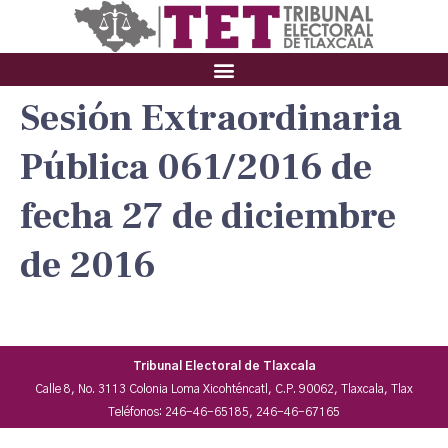
Sesión Extraordinaria
Pública 061/2016 de
fecha 27 de diciembre
de 2016
Tribunal Electoral de Tlaxcala
Calle 8, No. 3113 Colonia Loma Xicohténcatl, C.P. 90062, Tlaxcala, Tlax
Teléfonos: 246-46-65185, 246-46-67165