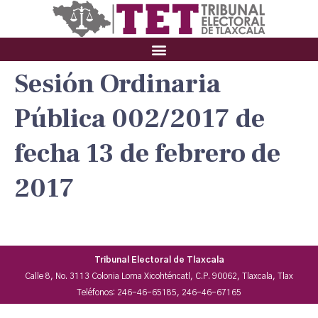
Sesión Ordinaria
Pública 002/2017 de
fecha 13 de febrero de
2017
Tribunal Electoral de Tlaxcala
Calle 8, No. 3113 Colonia Loma Xicohténcatl, C.P. 90062, Tlaxcala, Tlax
Teléfonos: 246-46-65185, 246-46-67165