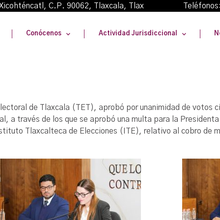
oma Xicohténcatl, C.P. 90062, Tlaxcala, Tlax Teléfonos
Conócenos
Actividad Jurisdiccional
N
al Electoral de Tlaxcala (TET), aprobó por unanimidad de votos 
l, a través de los que se aprobó una multa para la Presidenta
stituto Tlaxcalteca de Elecciones (ITE), relativo al cobro de m