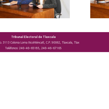
Tribunal Electoral de Tlaxcala
No. 3113 Colonia Loma Xicohténcatl, C.P. 90062, Tlaxcala, Tlax
Teléfonos: 246-46-65185, 246-46-67165