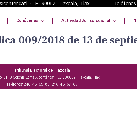
oma Xicohténcatl, C.P. 90062, Tlaxcala, Tlax Teléfonos
Conócenos
Actividad Jurisdiccional
N
lica 009/2018 de 13 de sept
Tribunal Electoral de Tlaxcala
No. 3113 Colonia Loma Xicohténcatl, C.P. 90062, Tlaxcala, Tlax
Teléfonos: 246-46-65185, 246-46-67165